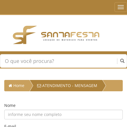
Tog
nav
Home
ATENDIMENTO - MENSAGEM
Nome
E-mail