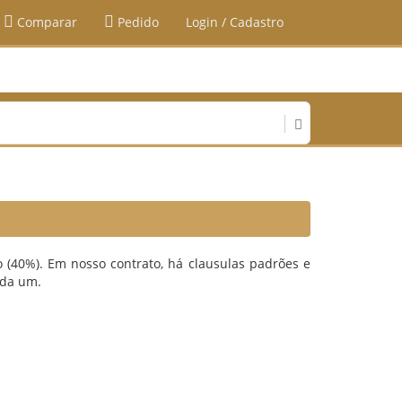
Comparar
Pedido
Login / Cadastro
 (40%). Em nosso contrato, há clausulas padrões e
cada um.