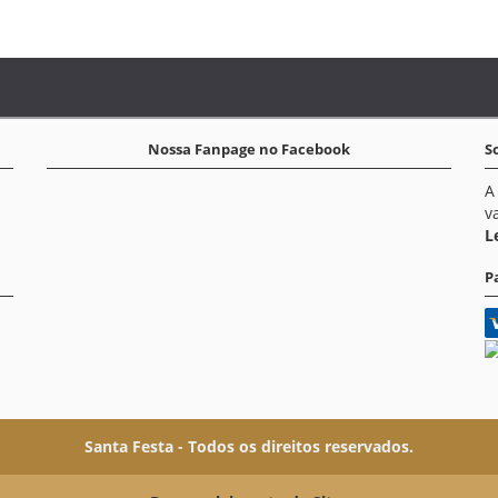
Nossa Fanpage no Facebook
S
A
v
L
P
Santa Festa - Todos os direitos reservados.