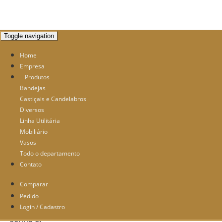
Toggle navigation
Home
Empresa
Produtos
Bandejas
Castiçais e Candelabros
Diversos
Linha Utilitária
Login & Senha
Mobiliário
Vasos
Todo o departamento
Qual é seu e-mail?
Contato
Comparar
Você já possui senha na Santa Festa?
Pedido
Login / Cadastro
Não, mas quero criar minha conta.
Sim
, minha
senha é: