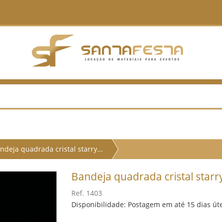
ndeja quadrada cristal starry...
Bandeja quadrada cristal star
Ref. 1403
Disponibilidade: Postagem em até 15 dias út