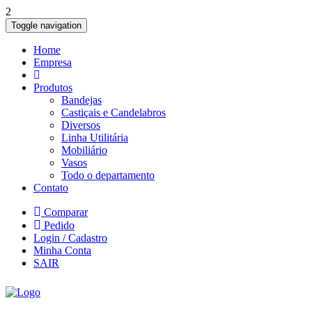
2
Toggle navigation
Home
Empresa
Produtos
Bandejas
Castiçais e Candelabros
Diversos
Linha Utilitária
Mobiliário
Vasos
Todo o departamento
Contato
Comparar
Pedido
Login / Cadastro
Minha Conta
SAIR