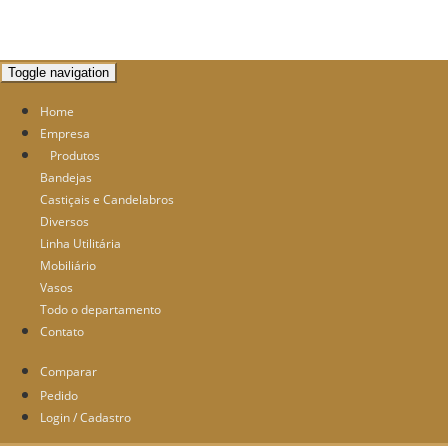
Toggle navigation
Home
Empresa
Produtos
Bandejas
Castiçais e Candelabros
Diversos
Linha Utilitária
Mobiliário
Home
Produtos
Mobiliário
Vasos
Todo o departamento
Mesa redonda mel trançada 0,60m x...
Contato
Comparar
Pedido
Login / Cadastro